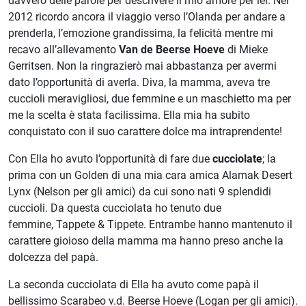
davvero delle parole per descrivere il mio amore per lei. Nel
2012 ricordo ancora il viaggio verso l’Olanda per andare a
prenderla, l’emozione grandissima, la felicità mentre mi
recavo all’allevamento
Van de Beerse Hoeve
di Mieke
Gerritsen. Non la ringrazierò mai abbastanza per avermi
dato l’opportunità di averla. Diva, la mamma, aveva tre
cuccioli meravigliosi, due femmine e un maschietto ma per
me la scelta è stata facilissima. Ella mia ha subito
conquistato con il suo carattere dolce ma intraprendente!
Con Ella ho avuto l’opportunità di fare due
cucciolate
; la
prima con un Golden di una mia cara amica Alamak Desert
Lynx (Nelson per gli amici) da cui sono nati 9 splendidi
cuccioli. Da questa cucciolata ho tenuto due
femmine, Tappete & Tippete. Entrambe hanno mantenuto il
carattere gioioso della mamma ma hanno preso anche la
dolcezza del papà.
La seconda cucciolata di Ella ha avuto come papà il
bellissimo Scarabeo v.d. Beerse Hoeve (Logan per gli amici).